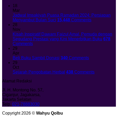
18
Mar
Jadwal Imsakiyah Puasa Ramadan 2024: Persiapan
Menyambut Bulan Suci
15,448
Comments
28
Nov
Kisah Inspiratif Dawam Faizul Amal, Pemuda dengan
Segudang Prestasi yang Kini Menerbitkan Buku
678
Comments
29
Apr
Beli Buku Sambil Donasi
340
Comments
29
Oct
Sejarah Pengobatan Herbal
438
Comments
Alamat Redaksi
Jl. H. Montong No. 57,
Ciganjur, Jagakarsa,
Jakarta Selatan
Telp.
021-78883030
Copyright 2026 ©
Wahyu Qolbu