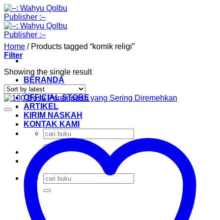
Skip
to
content
Home
/
Products tagged “komik religi”
Filter
Showing the single result
BERANDA
KATALOG
OFFICIAL STORE
ARTIKEL
KIRIM NASKAH
KONTAK KAMI
Search
for:
Search
for: