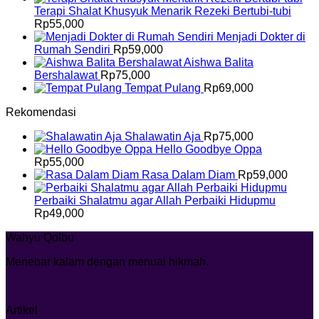
Terapi Shalat Khusyuk Menarik Rezeki Bertubi-tubi
Rp
55,000
Menjadi Dokter di
Rumah Sendiri
Rp
59,000
Aishwa Balita
Bershalawat
Rp
75,000
Tempat Pulang
Rp
69,000
Rekomendasi
Shalawatin Aja
Rp
75,000
Hello Goodbye Oppa
Rp
55,000
Rasa Dalam Diam
Rp
59,000
Perbaiki Shalatmu agar Allah Perbaiki Hidupmu
Rp
49,000
Wahyu Qolbu
Menebar kalam dengan menuai hikmah.
Artikel