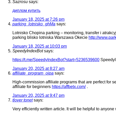
Sazrosu
says:
диплом купить
January 18, 2025 at 7:26 pm
parking_lotnisko_ghMa
says:
Lotnisko Chopina parking – monitoring, transfer i atrak
parking blisko lotniska Warszawa Okecie
http://www.par
January 18, 2025 at 10:03 pm
SpeedyIndexBot
says:
https://t.me/SpeedyIndexBot?start=5236539600
SpeedyInd
January 20, 2025 at 8:27 am
affiliate_program_ojpa
says:
High-commission affiliate programs that are perfect for
affiliate for beginners
https://affbetx.com/
.
January 20, 2025 at 9:47 pm
tlover tonet
says:
Very efficiently written article. It will be helpful to any