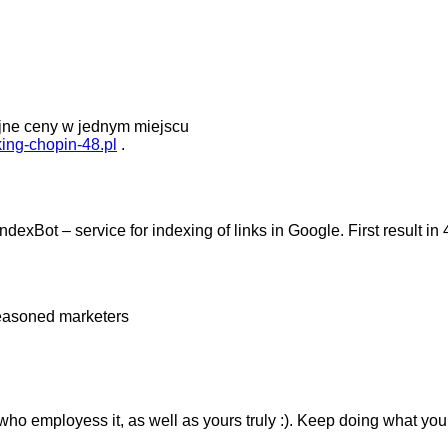
cyjne ceny w jednym miejscu
king-chopin-48.pl
.
exBot – service for indexing of links in Google. First result in
 seasoned marketers
one who employess it, as well as yours truly :). Keep doing what yo