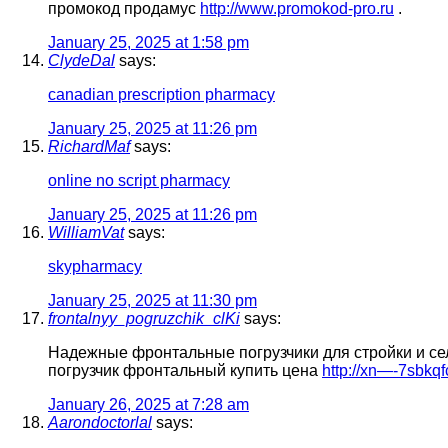
промокод продамус
http://www.promokod-pro.ru
.
January 25, 2025 at 1:58 pm
ClydeDal
says:
canadian prescription pharmacy
January 25, 2025 at 11:26 pm
RichardMaf
says:
online no script pharmacy
January 25, 2025 at 11:26 pm
WilliamVat
says:
skypharmacy
January 25, 2025 at 11:30 pm
frontalnyy_pogruzchik_clKi
says:
Надежные фронтальные погрузчики для стройки и се
погрузчик фронтальный купить цена
http://xn—-7sbkq
January 26, 2025 at 7:28 am
Aarondoctorlal
says: