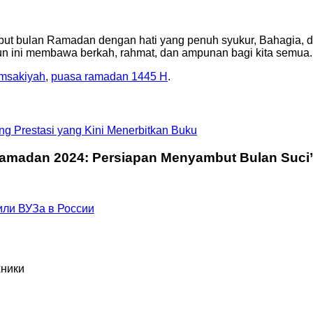
but bulan Ramadan dengan hati yang penuh syukur, Bahagia, 
n ini membawa berkah, rahmat, dan ampunan bagi kita semua.
imsakiyah
,
puasa ramadan 1445 H
.
g Prestasi yang Kini Menerbitkan Buku
amadan 2024: Persiapan Menyambut Bulan Suci
или ВУЗа в России
хники