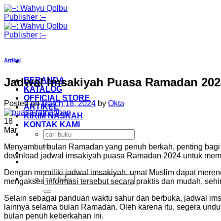
Skip
to
content
Artikel
Jadwal Imsakiyah Puasa Ramadan 202
BERANDA
KATALOG
OFFICIAL STORE
Posted on
March 18, 2024
by
Okta
ARTIKEL
KIRIM NASKAH
18
KONTAK KAMI
Mar
Search
for:
Menyambut bulan Ramadan yang penuh berkah, penting bagi u
download jadwal imsakiyah puasa Ramadan 2024 untuk memud
Dengan memiliki jadwal imsakiyah, umat Muslim dapat merenc
Search
mengakses informasi tersebut secara praktis dan mudah, s
for:
Selain sebagai panduan waktu sahur dan berbuka, jadwal ims
lainnya selama bulan Ramadan. Oleh karena itu, segera und
bulan penuh keberkahan ini.