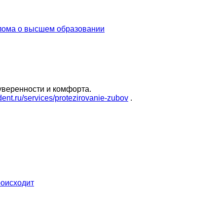
лома о высшем образовании
уверенности и комфорта.
ydent.ru/services/protezirovanie-zubov
.
роисходит