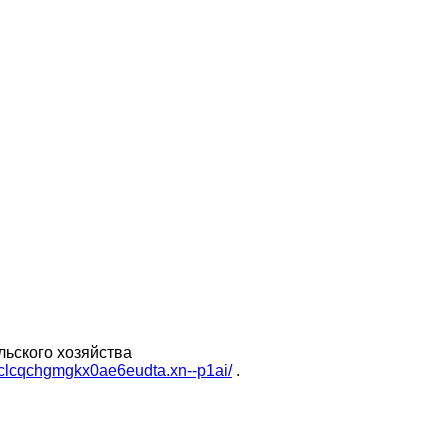
льского хозяйства
fclcqchgmgkx0ae6eudta.xn--p1ai/
.