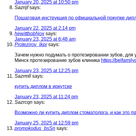
January 20, 2025 at 10:50 pm
Sazrijf
says:
Пошаговая инструкция по официальной покупке дип
January 22, 2025 at 2:14 pm
hewittbobNox
says:
January 23, 2025 at 6:48 am
Protezirov_lkpr
says:
Зачем нужно подумать о протезировании зубов, для 
Минск протезирование зубов клиника
https://belfamil
January 23, 2025 at 12:25 pm
Sazrmll
says:
купить диплом в иркутске
January 23, 2025 at 11:24 pm
Sazrcqn
says:
Возможно ли купить диплом стоматолога, и как это п
January 25, 2025 at 12:59 pm
promokodus_bsSn
says: