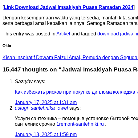
[
Link Download Jadwal Imsakiyah Puasa Ramadan 2024
]
Dengan kesempurnaan waktu yang tersedia, marilah kita sam
serta berbagai amal kebaikan lainnya. Semoga Ramadan tahu
This entry was posted in
Artikel
and tagged
download jadwal 
Okta
Kisah Inspiratif Dawam Faizul Amal, Pemuda dengan Segudan
15,447 thoughts on “
Jadwal Imsakiyah Puasa R
Sazryhv
says:
Как избежать рисков при покупке диплома колледжа 
January 17, 2025 at 1:31 am
uslugi_santehnika_owel
says:
Услуги сантехника – помощь в установке бытовой те
сантехник срочно
1remont-santehniki.ru
.
January 18, 2025 at 1:59 pm