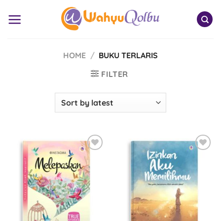
Skip
to
content
HOME
/
BUKU TERLARIS
FILTER
Add to
Add to
Wishlist
Wishlist