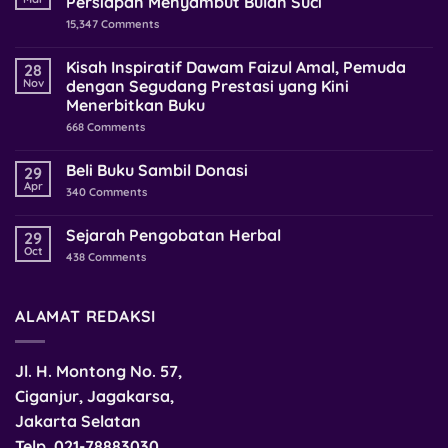
Persiapan Menyambut Bulan Suci
15,347
Comments
Kisah Inspiratif Dawam Faizul Amal, Pemuda
28
Nov
dengan Segudang Prestasi yang Kini
Menerbitkan Buku
668
Comments
Beli Buku Sambil Donasi
29
Apr
340
Comments
Sejarah Pengobatan Herbal
29
Oct
438
Comments
ALAMAT REDAKSI
Jl. H. Montong No. 57,
Ciganjur, Jagakarsa,
Jakarta Selatan
Telp.
021-78883030