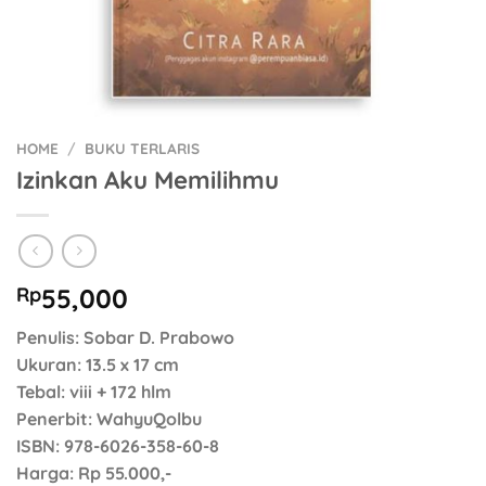
HOME
/
BUKU TERLARIS
Izinkan Aku Memilihmu
Rp
55,000
Penulis
: Sobar D. Prabowo
Ukuran
: 13.5 x 17 cm
Tebal
: viii + 172 hlm
Penerbit
: WahyuQolbu
ISBN
: 978-6026-358-60-8
Harga:
Rp 55.000,-