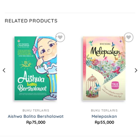
RELATED PRODUCTS
Add to
Add to
Wishlist
Wishlist
BUKU TERLARIS
BUKU TERLARIS
Aishwa Balita Bershalawat
Melepaskan
Rp
75,000
Rp
55,000