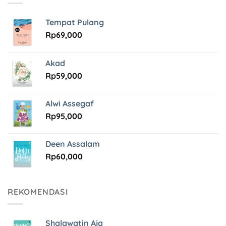
Tempat Pulang
Rp
69,000
Akad
Rp
59,000
Alwi Assegaf
Rp
95,000
Deen Assalam
Rp
60,000
REKOMENDASI
Shalawatin Aja