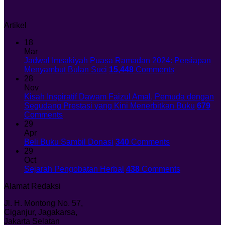
Artikel
18
Mar
Jadwal Imsakiyah Puasa Ramadan 2024: Persiapan
Menyambut Bulan Suci
15,448
Comments
28
Nov
Kisah Inspiratif Dawam Faizul Amal, Pemuda dengan
Segudang Prestasi yang Kini Menerbitkan Buku
679
Comments
29
Apr
Beli Buku Sambil Donasi
340
Comments
29
Oct
Sejarah Pengobatan Herbal
438
Comments
Alamat Redaksi
Jl. H. Montong No. 57,
Ciganjur, Jagakarsa,
Jakarta Selatan