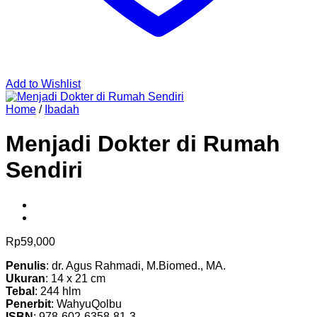
Add to Wishlist
Home
/
Ibadah
Menjadi Dokter di Rumah
Sendiri
Rp
59,000
Penulis
: dr. Agus Rahmadi, M.Biomed., MA.
Ukuran
: 14 x 21 cm
Tebal
: 244 hlm
Penerbit
: WahyuQolbu
ISBN
: 978-602-6358-81-3