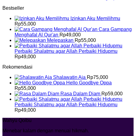
Bestseller
Izinkan Aku Memilihmu
Rp
55,000
Cara Gampang
Menghafal Al Qur'an
Rp
49,000
Melepaskan
Rp
55,000
Perbaiki Shalatmu agar Allah Perbaiki Hidupmu
Rp
49,000
Rekomendasi
Shalawatin Aja
Rp
75,000
Hello Goodbye Oppa
Rp
55,000
Rasa Dalam Diam
Rp
59,000
Perbaiki Shalatmu agar Allah Perbaiki Hidupmu
Rp
49,000
Wahyu Qolbu
Menebar kalam dengan menuai hikmah.