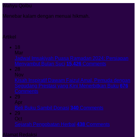
Wahyu Qolbu
Menebar kalam dengan menuai hikmah.
Artikel
18
Mar
Jadwal Imsakiyah Puasa Ramadan 2024: Persiapan
Menyambut Bulan Suci
15,426
Comments
28
Nov
Kisah Inspiratif Dawam Faizul Amal, Pemuda dengan
Segudang Prestasi yang Kini Menerbitkan Buku
676
Comments
29
Apr
Beli Buku Sambil Donasi
340
Comments
29
Oct
Sejarah Pengobatan Herbal
438
Comments
Alamat Redaksi