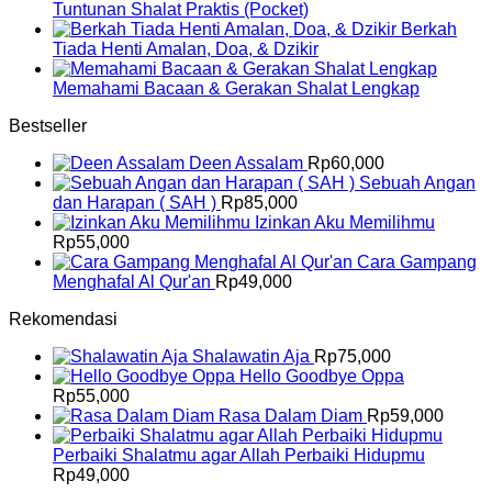
Tuntunan Shalat Praktis (Pocket)
Berkah
Tiada Henti Amalan, Doa, & Dzikir
Memahami Bacaan & Gerakan Shalat Lengkap
Bestseller
Deen Assalam
Rp
60,000
Sebuah Angan
dan Harapan ( SAH )
Rp
85,000
Izinkan Aku Memilihmu
Rp
55,000
Cara Gampang
Menghafal Al Qur'an
Rp
49,000
Rekomendasi
Shalawatin Aja
Rp
75,000
Hello Goodbye Oppa
Rp
55,000
Rasa Dalam Diam
Rp
59,000
Perbaiki Shalatmu agar Allah Perbaiki Hidupmu
Rp
49,000