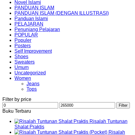
Novel Islami
PANDUAN ISLAM
PANDUAN ISLAM (DENGAN ILLUSTRASI)
Panduan Islami
PELAJARAN
Penunjang Pelajaran
POPULAR
Populer
Posters
Self Improvement
Shoes
Sweaters
Umum
Uncategorized
Women
Jeans
Tops
Filter by price
Min
Max
Filter
price
price
Buku Terbaru
Risalah Tuntunan
Shalat Praktis
Risalah