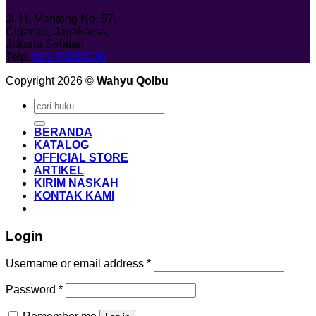
Jl. H. Montong No. 57,
Ciganjur, Jagakarsa,
Jakarta Selatan
Telp.
021-78883030
Copyright 2026 ©
Wahyu Qolbu
Search
for:
BERANDA
KATALOG
OFFICIAL STORE
ARTIKEL
KIRIM NASKAH
KONTAK KAMI
Login
Required
Username or email address
*
Required
Password
*