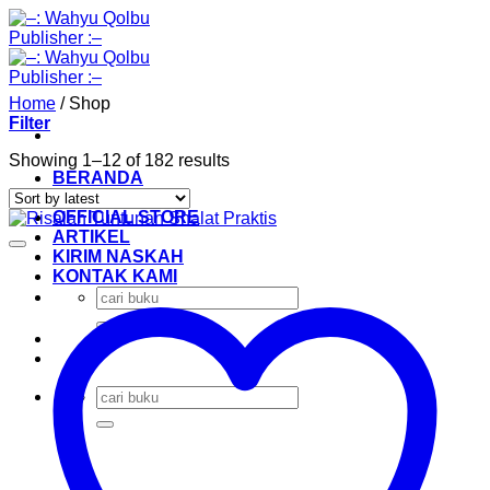
Skip
to
content
Home
/
Shop
Filter
Sorted
Showing 1–12 of 182 results
BERANDA
by
KATALOG
latest
OFFICIAL STORE
ARTIKEL
KIRIM NASKAH
KONTAK KAMI
Search
for:
Search
for: