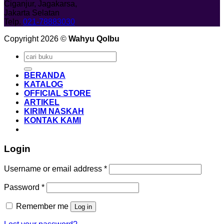
Ciganjur, Jagakarsa,
Jakarta Selatan
Telp.
021-78883030
Copyright 2026 ©
Wahyu Qolbu
Search
for:
BERANDA
KATALOG
OFFICIAL STORE
ARTIKEL
KIRIM NASKAH
KONTAK KAMI
Login
Required
Username or email address
*
Required
Password
*
Remember me
Log in