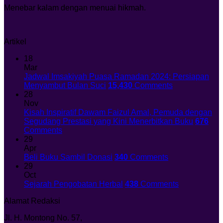
Menebar kalam dengan menuai hikmah.
Artikel
18
Mar
Jadwal Imsakiyah Puasa Ramadan 2024: Persiapan
Menyambut Bulan Suci
15,430
Comments
28
Nov
Kisah Inspiratif Dawam Faizul Amal, Pemuda dengan
Segudang Prestasi yang Kini Menerbitkan Buku
676
Comments
29
Apr
Beli Buku Sambil Donasi
340
Comments
29
Oct
Sejarah Pengobatan Herbal
438
Comments
Alamat Redaksi
Jl. H. Montong No. 57,