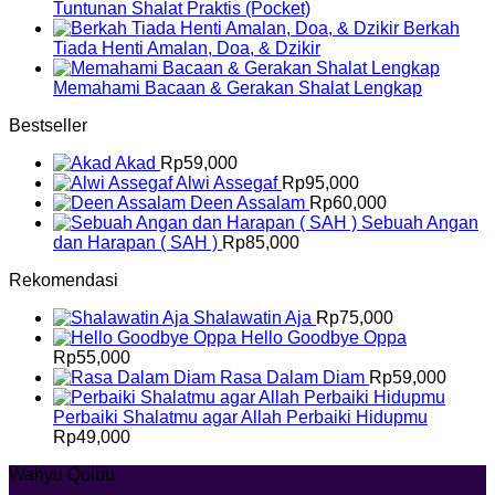
Tuntunan Shalat Praktis (Pocket)
Berkah
Tiada Henti Amalan, Doa, & Dzikir
Memahami Bacaan & Gerakan Shalat Lengkap
Bestseller
Akad
Rp
59,000
Alwi Assegaf
Rp
95,000
Deen Assalam
Rp
60,000
Sebuah Angan
dan Harapan ( SAH )
Rp
85,000
Rekomendasi
Shalawatin Aja
Rp
75,000
Hello Goodbye Oppa
Rp
55,000
Rasa Dalam Diam
Rp
59,000
Perbaiki Shalatmu agar Allah Perbaiki Hidupmu
Rp
49,000
Wahyu Qolbu