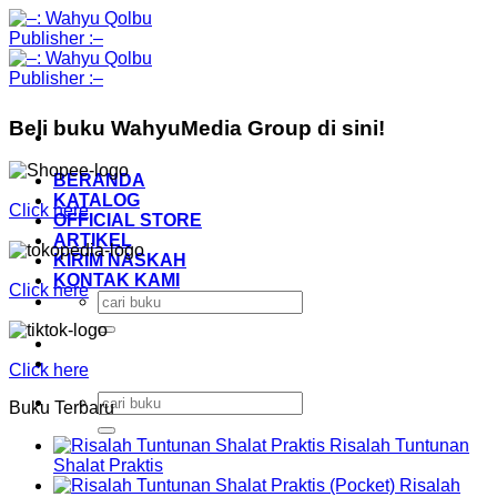
Skip
to
content
Beli buku WahyuMedia Group di sini!
BERANDA
KATALOG
Click here
OFFICIAL STORE
ARTIKEL
KIRIM NASKAH
KONTAK KAMI
Click here
Search
for:
Click here
Search
Buku Terbaru
for:
Risalah Tuntunan
Shalat Praktis
Risalah