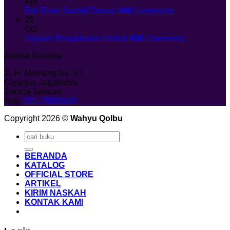
Apr
Beli Buku Sambil Donasi
340
Comments
29
Oct
Sejarah Pengobatan Herbal
438
Comments
Alamat Redaksi
Jl. H. Montong No. 57,
Ciganjur, Jagakarsa,
Jakarta Selatan
Telp.
021-78883030
Copyright 2026 ©
Wahyu Qolbu
Search
for:
BERANDA
KATALOG
OFFICIAL STORE
ARTIKEL
KIRIM NASKAH
KONTAK KAMI