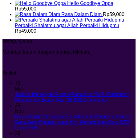
Hello Goodbye Oppa
Rp
55,000
Rasa Dalam Diam
Rp
59,000
Perbaiki Shalatmu agar Allah Perbaiki Hidupmu
Rp
49,000
Wahyu Qolbu
Menebar kalam dengan menuai hikmah.
Artikel
18
Mar
Jadwal Imsakiyah Puasa Ramadan 2024: Persiapan
Menyambut Bulan Suci
15,382
Comments
28
Nov
Kisah Inspiratif Dawam Faizul Amal, Pemuda dengan
Segudang Prestasi yang Kini Menerbitkan Buku
673
Comments
29