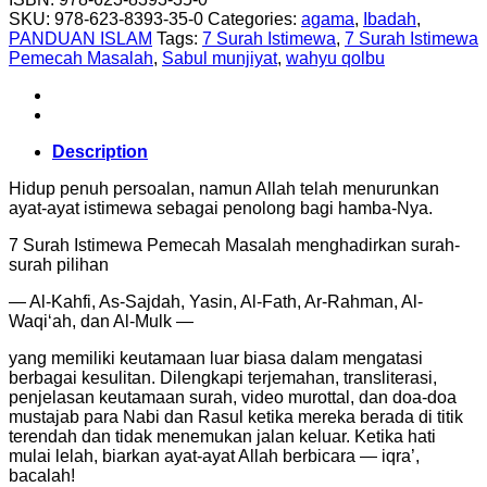
SKU:
978-623-8393-35-0
Categories:
agama
,
Ibadah
,
PANDUAN ISLAM
Tags:
7 Surah Istimewa
,
7 Surah Istimewa
Pemecah Masalah
,
Sabul munjiyat
,
wahyu qolbu
Description
Hidup penuh persoalan, namun Allah telah menurunkan
ayat-ayat istimewa sebagai penolong bagi hamba-Nya.
7 Surah Istimewa Pemecah Masalah menghadirkan surah-
surah pilihan
— Al-Kahfi, As-Sajdah, Yasin, Al-Fath, Ar-Rahman, Al-
Waqi‘ah, dan Al-Mulk —
yang memiliki keutamaan luar biasa dalam mengatasi
berbagai kesulitan. Dilengkapi terjemahan, transliterasi,
penjelasan keutamaan surah, video murottal, dan doa-doa
mustajab para Nabi dan Rasul ketika mereka berada di titik
terendah dan tidak menemukan jalan keluar. Ketika hati
mulai lelah, biarkan ayat-ayat Allah berbicara — iqra’,
bacalah!