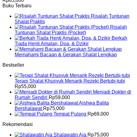
Rp
85,000
Buku Terbaru
Risalah Tuntunan
Shalat Praktis
Risalah
Tuntunan Shalat Praktis (Pocket)
Berkah
Tiada Henti Amalan, Doa, & Dzikir
Memahami Bacaan & Gerakan Shalat Lengkap
Bestseller
Terapi Shalat Khusyuk Menarik Rezeki Bertubi-tubi
Rp
55,000
Menjadi Dokter di
Rumah Sendiri
Rp
59,000
Aishwa Balita
Bershalawat
Rp
75,000
Tempat Pulang
Rp
69,000
Rekomendasi
Shalawatin Aja
Rp
75,000