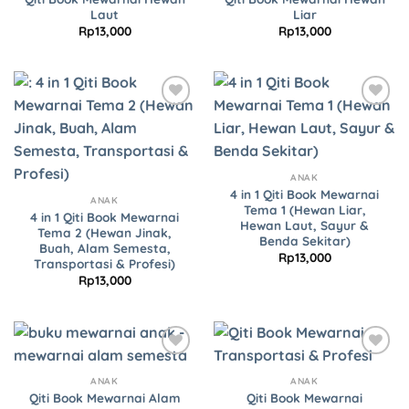
Laut
Liar
Rp
13,000
Rp
13,000
Add to
Add to
Wishlist
Wishlist
ANAK
4 in 1 Qiti Book Mewarnai
ANAK
Tema 1 (Hewan Liar,
4 in 1 Qiti Book Mewarnai
Hewan Laut, Sayur &
Tema 2 (Hewan Jinak,
Benda Sekitar)
Buah, Alam Semesta,
Rp
13,000
Transportasi & Profesi)
Rp
13,000
Add to
Add to
Wishlist
Wishlist
ANAK
ANAK
Qiti Book Mewarnai Alam
Qiti Book Mewarnai