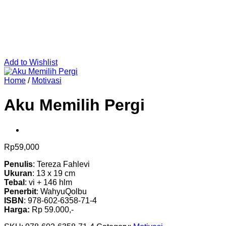
Add to Wishlist
Home
/
Motivasi
Aku Memilih Pergi
Rp
59,000
Penulis
: Tereza Fahlevi
Ukuran
: 13 x 19 cm
Tebal
: vi + 146 hlm
Penerbit
: WahyuQolbu
ISBN
: 978-602-6358-71-4
Harga:
Rp 59.000,-