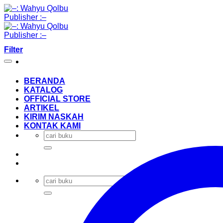
Skip
to
content
Filter
BERANDA
KATALOG
OFFICIAL STORE
ARTIKEL
KIRIM NASKAH
KONTAK KAMI
Search
for:
Search
for: