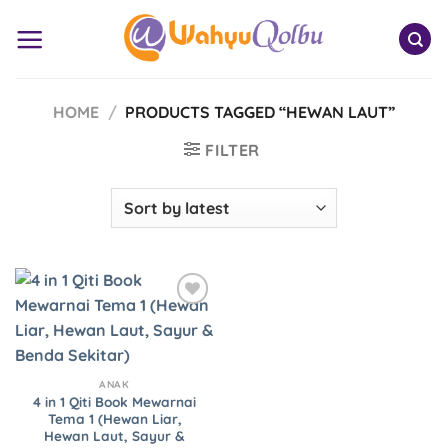
Skip
to
content
HOME
/
PRODUCTS TAGGED “HEWAN LAUT”
FILTER
Add to
Wishlist
ANAK
4 in 1 Qiti Book Mewarnai
Tema 1 (Hewan Liar,
Hewan Laut, Sayur &