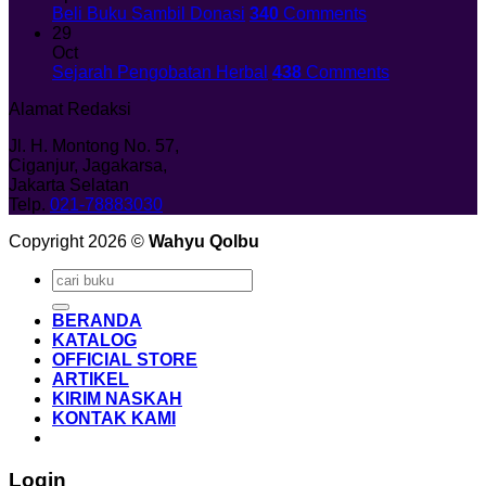
Beli Buku Sambil Donasi
340
Comments
29
Oct
Sejarah Pengobatan Herbal
438
Comments
Alamat Redaksi
Jl. H. Montong No. 57,
Ciganjur, Jagakarsa,
Jakarta Selatan
Telp.
021-78883030
Copyright 2026 ©
Wahyu Qolbu
Search
for:
BERANDA
KATALOG
OFFICIAL STORE
ARTIKEL
KIRIM NASKAH
KONTAK KAMI
Login