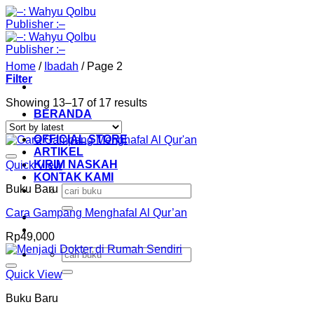
Skip
to
content
Home
/
Ibadah
/
Page 2
Filter
Sorted
Showing 13–17 of 17 results
BERANDA
by
KATALOG
latest
OFFICIAL STORE
ARTIKEL
Add to Wishlist
KIRIM NASKAH
Quick View
KONTAK KAMI
Buku Baru
Search
for:
Cara Gampang Menghafal Al Qur’an
Rp
49,000
Search
for:
Add to Wishlist
Quick View
Buku Baru