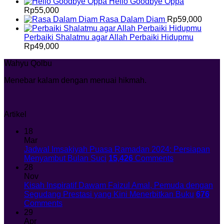
Hello Goodbye Oppa
Rp
55,000
Rasa Dalam Diam
Rp
59,000
Perbaiki Shalatmu agar Allah Perbaiki Hidupmu
Rp
49,000
Wahyu Qolbu
Menebar kalam dengan menuai hikmah.
Artikel
18
Mar
Jadwal Imsakiyah Puasa Ramadan 2024: Persiapan
Menyambut Bulan Suci
15,426
Comments
28
Nov
Kisah Inspiratif Dawam Faizul Amal, Pemuda dengan
Segudang Prestasi yang Kini Menerbitkan Buku
676
Comments
29
Apr