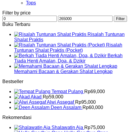
Tops
Filter by price
Min
Max
Filter
price
price
Buku Terbaru
Risalah Tuntunan
Shalat Praktis
Risalah
Tuntunan Shalat Praktis (Pocket)
Berkah
Tiada Henti Amalan, Doa, & Dzikir
Memahami Bacaan & Gerakan Shalat Lengkap
Bestseller
Tempat Pulang
Rp
69,000
Akad
Rp
59,000
Alwi Assegaf
Rp
95,000
Deen Assalam
Rp
60,000
Rekomendasi
Shalawatin Aja
Rp
75,000