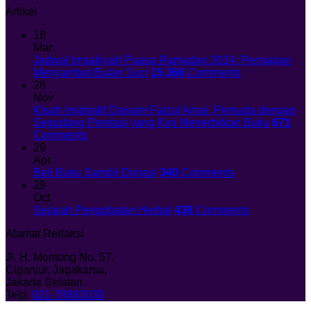
Artikel
18
Mar
Jadwal Imsakiyah Puasa Ramadan 2024: Persiapan
Menyambut Bulan Suci
15,366
Comments
28
Nov
Kisah Inspiratif Dawam Faizul Amal, Pemuda dengan
Segudang Prestasi yang Kini Menerbitkan Buku
671
Comments
29
Apr
Beli Buku Sambil Donasi
340
Comments
29
Oct
Sejarah Pengobatan Herbal
438
Comments
Alamat Redaksi
Jl. H. Montong No. 57,
Ciganjur, Jagakarsa,
Jakarta Selatan
Telp.
021-78883030