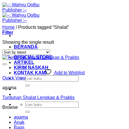
Skip
to
content
Home
/
Products tagged “Shalat”
Filter
Showing the single result
BERANDA
KATALOG
OFFICIAL STORE
ARTIKEL
KIRIM NASKAH
KONTAK KAMI
Add to Wishlist
Search
Quick View
for:
agama
Tuntunan Shalat Lengkap & Praktis
Search
Browse
for:
agama
Anak
Bags