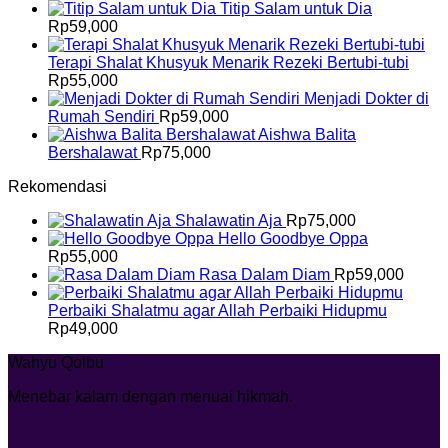
Titip Salam untuk Dia
Rp
59,000
Terapi Shalat Khusyuk Menarik Rezeki Bertubi-tubi
Rp
55,000
Menjadi Dokter di
Rumah Sendiri
Rp
59,000
Aishwa Balita
Bershalawat
Rp
75,000
Rekomendasi
Shalawatin Aja
Rp
75,000
Hello Goodbye Oppa
Rp
55,000
Rasa Dalam Diam
Rp
59,000
Perbaiki Shalatmu agar Allah Perbaiki Hidupmu
Rp
49,000
Wahyu Qolbu
Menebar kalam dengan menuai hikmah.