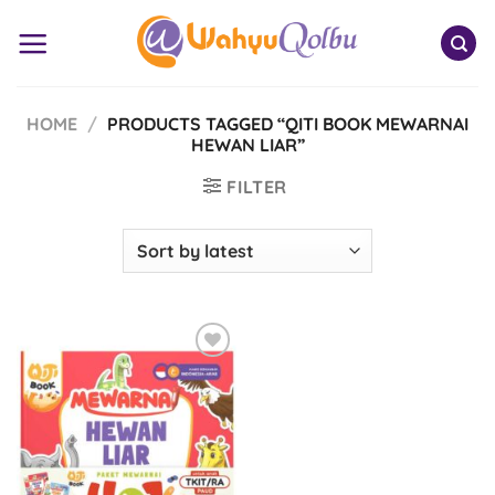
Skip
to
content
HOME
/
PRODUCTS TAGGED “QITI BOOK MEWARNAI
HEWAN LIAR”
FILTER
Add to
Wishlist