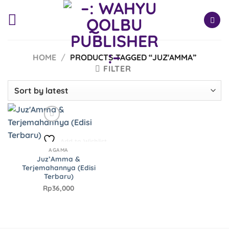
Skip
to
content
HOME
/
PRODUCTS TAGGED “JUZ'AMMA”
FILTER
Add to Wishlist
AGAMA
Juz’Amma &
Terjemahannya (Edisi
Terbaru)
Rp
36,000