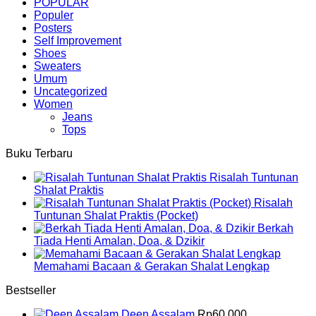
POPULAR
Populer
Posters
Self Improvement
Shoes
Sweaters
Umum
Uncategorized
Women
Jeans
Tops
Buku Terbaru
Risalah Tuntunan
Shalat Praktis
Risalah
Tuntunan Shalat Praktis (Pocket)
Berkah
Tiada Henti Amalan, Doa, & Dzikir
Memahami Bacaan & Gerakan Shalat Lengkap
Bestseller
Deen Assalam
Rp
60,000