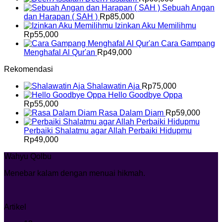
Sebuah Angan
dan Harapan ( SAH )
Rp
85,000
Izinkan Aku Memilihmu
Rp
55,000
Cara Gampang
Menghafal Al Qur'an
Rp
49,000
Rekomendasi
Shalawatin Aja
Rp
75,000
Hello Goodbye Oppa
Rp
55,000
Rasa Dalam Diam
Rp
59,000
Perbaiki Shalatmu agar Allah Perbaiki Hidupmu
Rp
49,000
Wahyu Qolbu
Menebar kalam dengan menuai hikmah.
Artikel