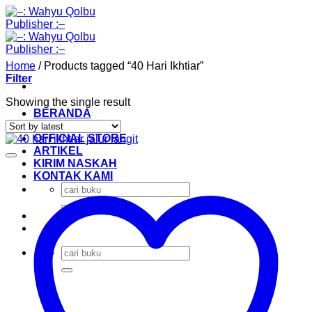
Skip
to
content
Home
/
Products tagged “40 Hari Ikhtiar”
Filter
Showing the single result
BERANDA
KATALOG
OFFICIAL STORE
ARTIKEL
KIRIM NASKAH
KONTAK KAMI
Search
for:
Search
for: