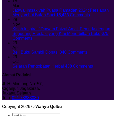
18
Mar
Jadwal Imsakiyah Puasa Ramadan 2024: Persiapan
Menyambut Bulan Suci
15,423
Comments
28
Nov
Kisah Inspiratif Dawam Faizul Amal, Pemuda dengan
Segudang Prestasi yang Kini Menerbitkan Buku
675
Comments
29
Apr
Beli Buku Sambil Donasi
340
Comments
29
Oct
Sejarah Pengobatan Herbal
438
Comments
Alamat Redaksi
Jl. H. Montong No. 57,
Ciganjur, Jagakarsa,
Jakarta Selatan
Telp.
021-78883030
Copyright 2026 ©
Wahyu Qolbu
Search