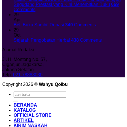
Segudang Prestasi yang Kini Menerbitkan Buku
669
Comments
29
Apr
Beli Buku Sambil Donasi
340
Comments
29
Oct
Sejarah Pengobatan Herbal
438
Comments
Alamat Redaksi
Jl. H. Montong No. 57,
Ciganjur, Jagakarsa,
Jakarta Selatan
Telp.
021-78883030
Copyright 2026 ©
Wahyu Qolbu
Search
for:
BERANDA
KATALOG
OFFICIAL STORE
ARTIKEL
KIRIM NASKAH