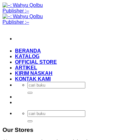
Skip
to
content
BERANDA
KATALOG
OFFICIAL STORE
ARTIKEL
KIRIM NASKAH
KONTAK KAMI
Search
for:
Search
for:
Our Stores