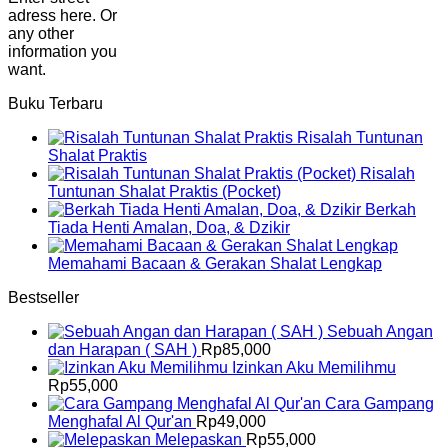
adress here. Or
any other
information you
want.
Buku Terbaru
Risalah Tuntunan
Shalat Praktis
Risalah
Tuntunan Shalat Praktis (Pocket)
Berkah
Tiada Henti Amalan, Doa, & Dzikir
Memahami Bacaan & Gerakan Shalat Lengkap
Bestseller
Sebuah Angan
dan Harapan ( SAH )
Rp
85,000
Izinkan Aku Memilihmu
Rp
55,000
Cara Gampang
Menghafal Al Qur'an
Rp
49,000
Melepaskan
Rp
55,000