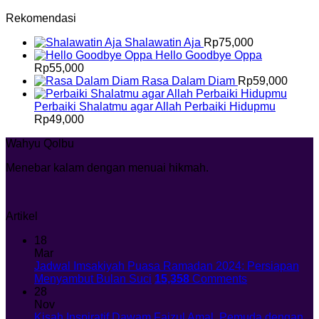
Rekomendasi
Shalawatin Aja
Rp
75,000
Hello Goodbye Oppa
Rp
55,000
Rasa Dalam Diam
Rp
59,000
Perbaiki Shalatmu agar Allah Perbaiki Hidupmu
Rp
49,000
Wahyu Qolbu
Menebar kalam dengan menuai hikmah.
Artikel
18
Mar
Jadwal Imsakiyah Puasa Ramadan 2024: Persiapan
Menyambut Bulan Suci
15,358
Comments
28
Nov
Kisah Inspiratif Dawam Faizul Amal, Pemuda dengan