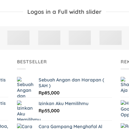
Logos in a Full width slider
BESTSELLER
RE
tis
Sebuah Angan dan Harapan (
SAH )
Rp
85,000
tis
Izinkan Aku Memilihmu
Rp
55,000
Doa,
Cara Gampang Menghafal Al