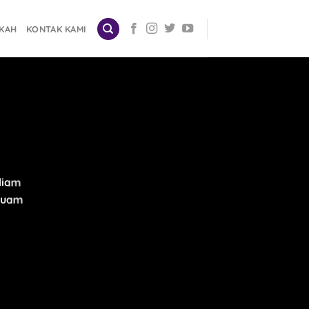
SKAH
KONTAK KAMI
 diam
iquam