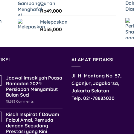
Qur'an
Rp
49,000
n
Melepaskan
Rp
55,000
IKEL
ALAMAT REDAKSI
Jl. H. Montong No. 57,
Jadwal Imsakiyah Puasa
Ciganjur, Jagakarsa,
Ramadan 2024:
Persiapan Menyambut
Jakarta Selatan
Bulan Suci
Telp.
021-78883030
15,383
Comments
Kisah Inspiratif Dawam
Faizul Amal, Pemuda
dengan Segudang
Prestasi yang Kini