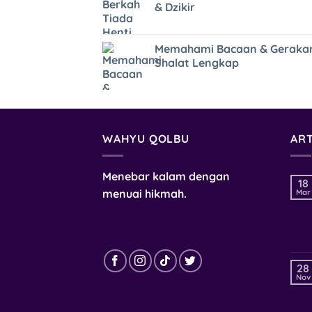
& Dzikir
Memahami Bacaan & Geraka
Shalat Lengkap
WAHYU QOLBU
ART
Menebar kalam dengan
18
menuai hikmah.
Mar
28
Nov