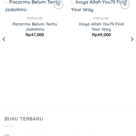
Add to
Add to
Wishlist
Wishlist
POPULAR
POPULAR
Pacarmu Belum Tentu
Insya Allah You?ll Find
Jodohmu
Your Way
Rp
47,000
Rp
49,000
BUKU TERBARU