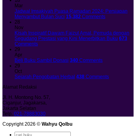
18
Mar
Jadwal Imsakiyah Puasa Ramadan 2024: Persiapan
Menyambut Bulan Suci
15,382
Comments
28
Nov
Kisah Inspiratif Dawam Faizul Amal, Pemuda dengan
Segudang Prestasi yang Kini Menerbitkan Buku
673
Comments
29
Apr
Beli Buku Sambil Donasi
340
Comments
29
Oct
Sejarah Pengobatan Herbal
438
Comments
Alamat Redaksi
Jl. H. Montong No. 57,
Ciganjur, Jagakarsa,
Jakarta Selatan
Telp.
021-78883030
Copyright 2026 ©
Wahyu Qolbu
Search