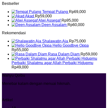
Bestseller
Tempat Pulang
Rp
69,000
Akad
Rp
59,000
Alwi Assegaf
Rp
95,000
Deen Assalam
Rp
60,000
Rekomendasi
Shalawatin Aja
Rp
75,000
Hello Goodbye Oppa
Rp
55,000
Rasa Dalam Diam
Rp
59,000
Perbaiki Shalatmu agar Allah Perbaiki Hidupmu
Rp
49,000
Wahyu Qolbu
Menebar kalam dengan menuai hikmah.
Artikel