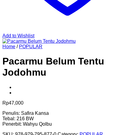
Add to Wishlist
Home
/
POPULAR
Pacarmu Belum Tentu
Jodohmu
Rp
47,000
Penulis: Safira Kansa
Tebal: 216 BW
Penerbit: Wahyu Qolbu
SKU:
978-979-795-877-0
Category:
POPULAR