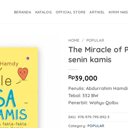
BERANDA
KATALOG
OFFICIAL STORE
ARTIKEL
KIRIM NA
HOME
/
POPULAR
The Miracle of 
Add to
senin kamis
Wishlist
Rp
39,000
Penulis: Abdurrahim Hamdi
Tebal: 332 BW
Penerbit: Wahyu Qolbu
SKU:
978-979-795-892-3
Category:
POPULAR