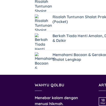
Risalah Tuntunan Shalat Prak
(Pocket)
Berkah Tiada Henti Amalan, 
& Dzikir
Memahami Bacaan & Geraka
Shalat Lengkap
WAHYU QOLBU
ART
Menebar kalam dengan
18
menuai hikmah.
Mar