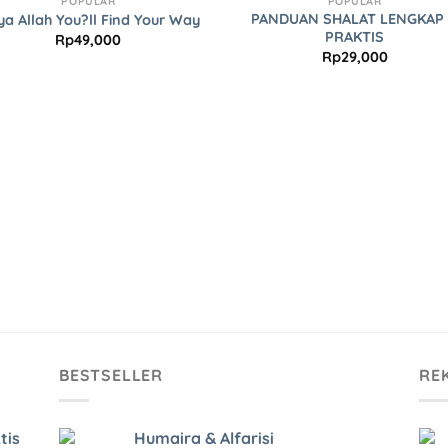
POPULAR
POPULAR
Wishlist
Wishl
PANDUAN SHALAT LENGKAP
ya Allah You?ll Find Your Way
PRAKTIS
Rp
49,000
Rp
29,000
BESTSELLER
RE
tis
Humaira & Alfarisi