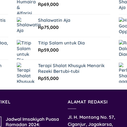
Rp
69,000
tis
Shalawatin Aja
Rp
75,000
Doa,
Titip Salam untuk Dia
Rp
59,000
n
Terapi Shalat Khusyuk Menarik
Rezeki Bertubi-tubi
Rp
55,000
IKEL
ALAMAT REDAKSI
Jl. H. Montong No. 57,
Jadwal Imsakiyah Puasa
Ciganjur, Jagakarsa,
Ramadan 2024: