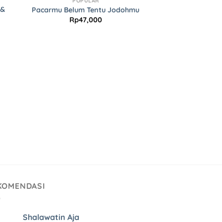
POPULAR
ist
Wishlist
 &
Pacarmu Belum Tentu Jodohmu
Rp
47,000
KOMENDASI
Shalawatin Aja