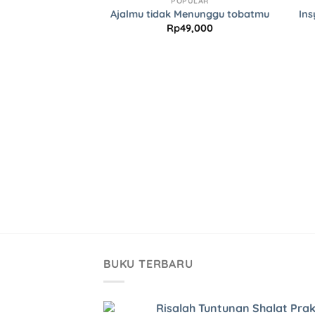
POPULAR
Wishlist
Wishlist
Ajalmu tidak Menunggu tobatmu
Ins
Rp
49,000
PULAR
ve Stories
7,000
BUKU TERBARU
Risalah Tuntunan Shalat Prak