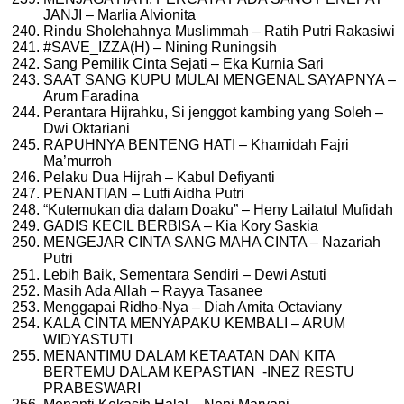
JANJI – Marlia Alvionita
Rindu Sholehahnya Muslimmah – Ratih Putri Rakasiwi
#SAVE_IZZA(H) – Nining Runingsih
Sang Pemilik Cinta Sejati – Eka Kurnia Sari
SAAT SANG KUPU MULAI MENGENAL SAYAPNYA –
Arum Faradina
Perantara Hijrahku, Si jenggot kambing yang Soleh –
Dwi Oktariani
RAPUHNYA BENTENG HATI – Khamidah Fajri
Ma’murroh
Pelaku Dua Hijrah – Kabul Defiyanti
PENANTIAN – Lutfi Aidha Putri
“Kutemukan dia dalam Doaku” – Heny Lailatul Mufidah
GADIS KECIL BERBISA – Kia Kory Saskia
MENGEJAR CINTA SANG MAHA CINTA – Nazariah
Putri
Lebih Baik, Sementara Sendiri – Dewi Astuti
Masih Ada Allah – Rayya Tasanee
Menggapai Ridho-Nya – Diah Amita Octaviany
KALA CINTA MENYAPAKU KEMBALI – ARUM
WIDYASTUTI
MENANTIMU DALAM KETAATAN DAN KITA
BERTEMU DALAM KEPASTIAN -INEZ RESTU
PRABESWARI