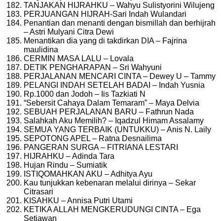
TANJAKAN HIJRAHKU – Wahyu Sulistyorini Wilujeng
PERJUANGAN HIJRAH-Sari Indah Wulandari
Penantian dan menanti dengan bismillah dan berhijrah
– Astri Mulyani Citra Dewi
Menantikan dia yang di takdirkan DIA – Fajrina
maulidina
CERMIN MASA LALU – Lovala
DETIK PENGHARAPAN – Sri Wahyuni
PERJALANAN MENCARI CINTA – Dewey U – Tammy
PELANGI INDAH SETELAH BADAI – Indah Yusnia
Rp.1000 dan Jodoh – Iis Tazkiati N
“Sebersit Cahaya Dalam Temaram” – Maya Delvia
SEBUAH PERJALANAN BARU – Fathrun Nada
Salahkah Aku Memilih? – Iqadzul Himam Assalamy
SEMUA YANG TERBAIK (UNTUKKU) – Anis N. Laily
SEPOTONG APEL – Ratna Desnailima
PANGERAN SURGA – FITRIANA LESTARI
HIJRAHKU – Adinda Tara
Hujan Rindu – Sumiatik
ISTIQOMAHKAN AKU – Adhitya Ayu
Kau tunjukkan kebenaran melalui dirinya – Sekar
Citrasari
KISAHKU – Annisa Putri Utami
KETIKA ALLAH MENGKERUDUNGI CINTA – Ega
Setiawan