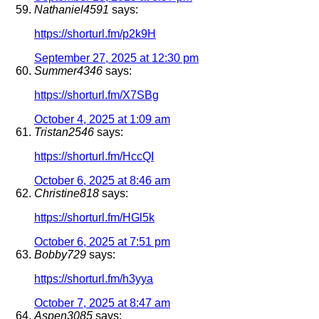
Nathaniel4591
says:
https://shorturl.fm/p2k9H
September 27, 2025 at 12:30 pm
Summer4346
says:
https://shorturl.fm/X7SBg
October 4, 2025 at 1:09 am
Tristan2546
says:
https://shorturl.fm/HccQI
October 6, 2025 at 8:46 am
Christine818
says:
https://shorturl.fm/HGl5k
October 6, 2025 at 7:51 pm
Bobby729
says:
https://shorturl.fm/h3yya
October 7, 2025 at 8:47 am
Aspen3085
says: