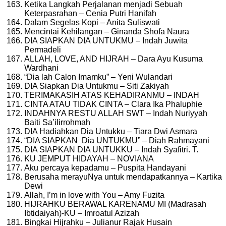
Ketika Langkah Perjalanan menjadi Sebuah
Keterpasrahan – Cenia Putri Hanifah
Dalam Segelas Kopi – Anita Suliswati
Mencintai Kehilangan – Ginanda Shofa Naura
DIA SIAPKAN DIA UNTUKMU – Indah Juwita
Permadeli
ALLAH, LOVE, AND HIJRAH – Dara Ayu Kusuma
Wardhani
“Dia lah Calon Imamku” – Yeni Wulandari
DIA Siapkan Dia Untukmu – Siti Zakiyah
TERIMAKASIH ATAS KEHADIRANMU – INDAH
CINTA ATAU TIDAK CINTA – Clara Ika Phaluphie
INDAHNYA RESTU ALLAH SWT – Indah Nuriyyah
Baiti Sa’ilirrohmah
DIA Hadiahkan Dia Untukku – Tiara Dwi Asmara
“DIA SIAPKAN Dia UNTUKMU” – Diah Rahmayani
DIA SIAPKAN DIA UNTUKKU – Indah Syafitri. T.
KU JEMPUT HIDAYAH – NOVIANA
Aku percaya kepadamu – Puspita Handayani
Berusaha merayuNya untuk mendapatkannya – Kartika
Dewi
Allah, I’m in love with You – Amy Fuzita
HIJRAHKU BERAWAL KARENAMU MI (Madrasah
Ibtidaiyah)-KU – Imroatul Azizah
Bingkai Hijrahku – Julianur Rajak Husain