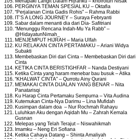
Menapaki Langit Dalam Hijrahku – khoirotun Nisak
PERGINYA TEMAN SPESIAL KU – Oktafia
“Perjalanan Cinta Gadis Rohis” – Rahma Rabbi
IT’S A LONG JOURNEY – Suraya Febryanti
Sabar dalam menanti dia dari Dia- Safitriani
“Menunggu Rencana Indah-Mu Ya Rabb” –
@HidayatunNimah_
MENJEMPUT HIJRAH – Maria Ulfah
KU RELAKAN CINTA PERTAMAKU – Ariani Widya
Subakti
Membebaskan Diri dari Cinta – Membebaskan Diri dari
Cinta
KETIKA CINTA BERISTIGHFAR – Nanda Destiyani
Ketika Cinta yang haram menebar bau busuk – Atika
“KHALWAT CINTA” – Qurrotu Ainy Qurani
MEMAKAI CINTA DIJALAN YANG BENAR – Nita
Panatarisqi
Ku Harap Cinta Pertamaku Sempurna – Vita Audina
Kutemukan Cinta-Nya Darimu – Lina Mufidah
Kusimpan dalam doa – Nur Rochmah Rahayu
Luluhkan Aku dengan Aqidah Mu – Zahrah Kemala
Gusnan
Melepas yang Telah Terajut – Niswahikmah
Imamku – Neng Eri Sofiana
Ketika Cahaya Datang – Shinta Amaliyah