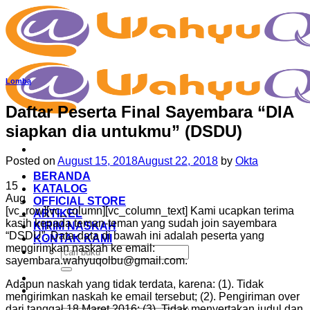
Skip
to
content
Lomba
Daftar Peserta Final Sayembara “DIA
siapkan dia untukmu” (DSDU)
Posted on
August 15, 2018
August 22, 2018
by
Okta
BERANDA
15
KATALOG
Aug
OFFICIAL STORE
[vc_row][vc_column][vc_column_text] Kami ucapkan terima
ARTIKEL
kasih kepada teman-teman yang sudah join sayembara
KIRIM NASKAH
“DSDU”. Data-data di bawah ini adalah peserta yang
KONTAK KAMI
mengirimkan naskah ke email:
Search
sayembara.wahyuqolbu@gmail.com.
for:
Adapun naskah yang tidak terdata, karena: (1). Tidak
mengirimkan naskah ke email tersebut; (2). Pengiriman over
dari tanggal 18 Maret 2016; (3). Tidak menyertakan judul dan