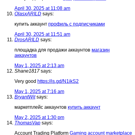
April 30, 2025 at 11:08 am
OlasxARILD
says:
купить аккаунт
профиль с подписчиками
April 30, 2025 at 11:51 am
DrosARILD
says:
площадка для продажи аккаунтов
магазин
аккаунтов
May 1, 2025 at 2:13 am
Shane1817
says:
Very good
https://is.gd/N1ikS2
May 1, 2025 at 7:16 am
BryantWit
says:
маркетплейс аккаунтов
купить аккаунт
May 2, 2025 at 1:30 pm
ThomasVap
says:
Account Trading Platform
Gaming account marketplace