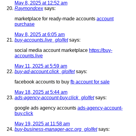
May 8, 2025 at 12:52 am
Raymondcex
says:
marketplace for ready-made accounts
account
purchase
May 8, 2025 at 6:05 am
buy-accounts.live_glolfet
says:
social media account marketplace
https://buy-
accounts.live
May 11, 2025 at 5:59 am
buy-ad-account.click_glolfet
says:
facebook accounts to buy
fb account for sale
May 18, 2025 at 5:44 am
ads-agency-account-buy.click_glolfet
says:
google ads agency accounts
ads-agency-account-
buy.click
May 19, 2025 at 11:58 am
buy-business-manager-acc.org_glolfet
says: