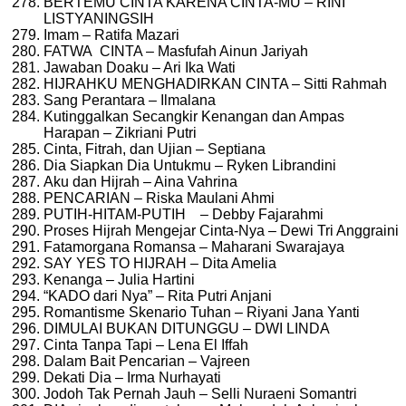
BERTEMU CINTA KARENA CINTA-MU – RINI
LISTYANINGSIH
Imam – Ratifa Mazari
FATWA CINTA – Masfufah Ainun Jariyah
Jawaban Doaku – Ari Ika Wati
HIJRAHKU MENGHADIRKAN CINTA – Sitti Rahmah
Sang Perantara – Ilmalana
Kutinggalkan Secangkir Kenangan dan Ampas
Harapan – Zikriani Putri
Cinta, Fitrah, dan Ujian – Septiana
Dia Siapkan Dia Untukmu – Ryken Librandini
Aku dan Hijrah – Aina Vahrina
PENCARIAN – Riska Maulani Ahmi
PUTIH-HITAM-PUTIH – Debby Fajarahmi
Proses Hijrah Mengejar Cinta-Nya – Dewi Tri Anggraini
Fatamorgana Romansa – Maharani Swarajaya
SAY YES TO HIJRAH – Dita Amelia
Kenanga – Julia Hartini
“KADO dari Nya” – Rita Putri Anjani
Romantisme Skenario Tuhan – Riyani Jana Yanti
DIMULAI BUKAN DITUNGGU – DWI LINDA
Cinta Tanpa Tapi – Lena El Iffah
Dalam Bait Pencarian – Vajreen
Dekati Dia – Irma Nurhayati
Jodoh Tak Pernah Jauh – Selli Nuraeni Somantri