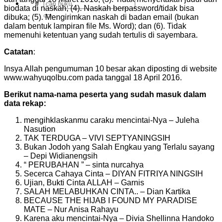
Search
biodata di naskah; (4). Naskah berpassword/tidak bisa
for:
dibuka; (5). Mengirimkan naskah di badan email (bukan
dalam bentuk lampiran file Ms. Word); dan (6). Tidak
memenuhi ketentuan yang sudah tertulis di sayembara.
Catatan
:
Insya Allah pengumuman 10 besar akan diposting di website
www.wahyuqolbu.com pada tanggal 18 April 2016.
Berikut nama-nama peserta yang sudah masuk dalam
data rekap:
mengihklaskanmu caraku mencintai-Nya – Juleha
Nasution
TAK TERDUGA – VIVI SEPTYANINGSIH
Bukan Jodoh yang Salah Engkau yang Terlalu sayang
– Depi Widianengsih
“ PERUBAHAN ” – sinta nurcahya
Secerca Cahaya Cinta – DIYAN FITRIYA NINGSIH
Ujian, Bukti Cinta ALLAH – Garnis
SALAH MELABUHKAN CINTA.. – Dian Kartika
BECAUSE THE HIJAB I FOUND MY PARADISE
MATE – Nur Anisa Rahayu
Karena aku mencintai-Nya – Divia Shellinna Handoko