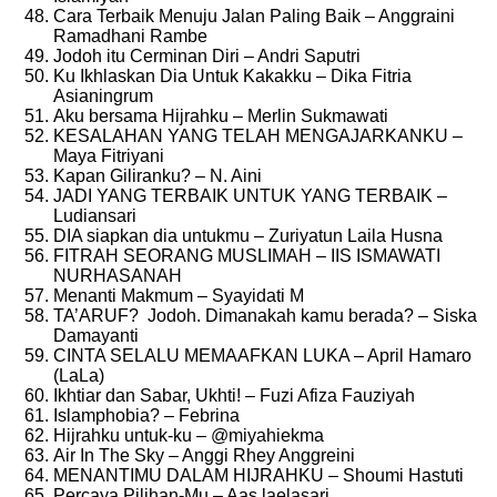
Cara Terbaik Menuju Jalan Paling Baik – Anggraini
Ramadhani Rambe
Jodoh itu Cerminan Diri – Andri Saputri
Ku Ikhlaskan Dia Untuk Kakakku – Dika Fitria
Asianingrum
Aku bersama Hijrahku – Merlin Sukmawati
KESALAHAN YANG TELAH MENGAJARKANKU –
Maya Fitriyani
Kapan Giliranku? – N. Aini
JADI YANG TERBAIK UNTUK YANG TERBAIK –
Ludiansari
DIA siapkan dia untukmu – Zuriyatun Laila Husna
FITRAH SEORANG MUSLIMAH – IIS ISMAWATI
NURHASANAH
Menanti Makmum – Syayidati M
TA’ARUF? Jodoh. Dimanakah kamu berada? – Siska
Damayanti
CINTA SELALU MEMAAFKAN LUKA – April Hamaro
(LaLa)
Ikhtiar dan Sabar, Ukhti! – Fuzi Afiza Fauziyah
Islamphobia? – Febrina
Hijrahku untuk-ku – @miyahiekma
Air In The Sky – Anggi Rhey Anggreini
MENANTIMU DALAM HIJRAHKU – Shoumi Hastuti
Percaya Pilihan-Mu – Aas laelasari