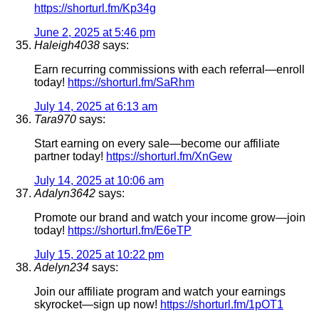
https://shorturl.fm/Kp34g
June 2, 2025 at 5:46 pm
Haleigh4038
says:
Earn recurring commissions with each referral—enroll
today!
https://shorturl.fm/SaRhm
July 14, 2025 at 6:13 am
Tara970
says:
Start earning on every sale—become our affiliate
partner today!
https://shorturl.fm/XnGew
July 14, 2025 at 10:06 am
Adalyn3642
says:
Promote our brand and watch your income grow—join
today!
https://shorturl.fm/E6eTP
July 15, 2025 at 10:22 pm
Adelyn234
says:
Join our affiliate program and watch your earnings
skyrocket—sign up now!
https://shorturl.fm/1pOT1