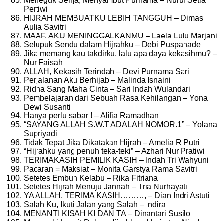
Meneguk Senja, Menyambut Purnama – Nurul Setia
Pertiwi
HIJRAH MEMBUATKU LEBIH TANGGUH – Dimas
Aulia Savitri
MAAF, AKU MENINGGALKANMU – Laela Lulu Marjani
Selupuk Sendu dalam Hijrahku – Debi Puspahade
Jika memang kau takdirku, lalu apa daya kekasihmu? –
Nur Faisah
ALLAH, Kekasih Terindah – Devi Purnama Sari
Perjalanan Aku Berhijab – Malinda Isnaini
Ridha Sang Maha Cinta – Sari Indah Wulandari
Pembelajaran dari Sebuah Rasa Kehilangan – Yona
Dewi Susanti
Hanya perlu sabar ! – Alifia Ramadhan
“SAYANG ALLAH S.W.T ADALAH NOMOR.1” – Yolana
Supriyadi
Tidak Tepat Jika Dikatakan Hijrah – Amelia R Putri
“Hijrahku yang penuh teka-teki” – Azhari Nur Pratiwi
TERIMAKASIH PEMILIK KASIH – Indah Tri Wahyuni
Pacaran = Maksiat – Monita Garstya Rama Savitri
Setetes Embun Kelabu – Rika Fitriana
Setetes Hijrah Menuju Jannah – Tria Nurhayati
YA ALLAH, TERIMA KASIH………, – Dian Indri Astuti
Salah Ku, Ikuti Jalan yang Salah – Indira
MENANTI KISAH KI DAN TA – Dinantari Susilo