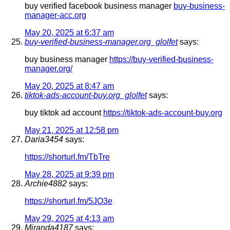
buy verified facebook business manager
buy-business-
manager-acc.org
May 20, 2025 at 6:37 am
buy-verified-business-manager.org_glolfet
says:
buy business manager
https://buy-verified-business-
manager.org/
May 20, 2025 at 8:47 am
tiktok-ads-account-buy.org_glolfet
says:
buy tiktok ad account
https://tiktok-ads-account-buy.org
May 21, 2025 at 12:58 pm
Daria3454
says:
https://shorturl.fm/TbTre
May 28, 2025 at 9:39 pm
Archie4882
says:
https://shorturl.fm/5JO3e
May 29, 2025 at 4:13 am
Miranda4187
says: