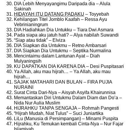
DIA Lebih Menyayangimu Daripada dia – Alula
Sakinah
HIDAYAH ITU DATANG PADAKU
– Toyyebah
Kehilangan Titel Jomblo Kaafah – Ressa Ayu
Vebrinianingrum
DIA Hadiahkan Dia Untukku – Tiara Dwi Asmara
Pada siapa aku jatuh hati? – Alya nabilah Suwandi
“Siap atau tidak” – Elviza
DIA Siapkan dia Untukmu – Retno Ambarsari
DIA Siapkan Dia Untukmu – Septika Nurmalina
Mencintaimu dalam Lantunan Ayat – Diah
Mulyaningsih
KU DAPATKAN DIA KARENA DIA – Desi Puspitasari
Ya Allah, aku mau hijrah… – Ya Allah, aku mau
hijrah…
SAJAK MATAHARI DAN BULAN – FIRA PUJIA
NURAINI
Surat Cinta Dari-Nya – Aisyah Asyifa Khairunnisa
Memantaskan Diri Untukmu Dalam Diam dan Do’a –
Nida Nur Aulia Muslim
HIJRAHKU TANPA SENGAJA – Rohmah Pangesti
“Hijrah Mudah, Niat Tulus” – Suci Juniartika
LiLu (Manusia di Persimpangan) – Minarni Puspita
Hijrahku, Ku Temukan kembali Cinta-Nya – Nur Fajar
Islamiyah