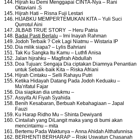
Hijrah ku Demi Menggapai CINTA-Nya – Rani
Oktaviani .S
Hijrah Hati – Risna Fuji Lestari
HIJABKU MEMPERTEMUKAN KITA – Yuli Suci
Qurrotul Aini
JILBAB TRUE STORY – Heru Patria
Badai Pasti Berlalu
– Irni Inayah Rahman
Jodoh Terbaik ? Cek Lagi Niatmu – Wistaria IP
Dia milik siapa? – Lylis Bahriani
Tak Ku Sangka Itu Kamu – Luthfi Anisa
Jalan hijrahku – Magfirah Abdullah
Doa Tujuan: Sengaja Dia ciptakan Diamnya Penantian
untuk Sebaik-baik Kita – Riska Afriani
Hijrah Cintaku – Selli Rahayu Putri
Ketika Hidayah Datang Pada Jodoh Keduaku –
Ma’rifatul Fajar
Dia siapkan dia untukmu –
Assyifa Al Fiyah Syahida
Benih Kesabaran, Berbuah Kebahagiaan – Japal
Fauzi
Ku Harap Ridho Mu – Shinta Dewiyanti
Cintailah yang DiLangit maka yang di bumi akan
mencintaimu – mita
Bertemu Pada Waktunya – Anna Ahidah Althafunnisa
BERHENTI BERHARAP – Riski Uswatun Chasanah