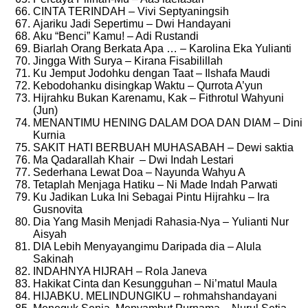
CINTA TERINDAH – Vivi Septyaningsih
Ajariku Jadi Sepertimu – Dwi Handayani
Aku “Benci” Kamu! – Adi Rustandi
Biarlah Orang Berkata Apa … – Karolina Eka Yulianti
Jingga With Surya – Kirana Fisabilillah
Ku Jemput Jodohku dengan Taat – Ilshafa Maudi
Kebodohanku disingkap Waktu – Qurrota A’yun
Hijrahku Bukan Karenamu, Kak – Fithrotul Wahyuni
(Jun)
MENANTIMU HENING DALAM DOA DAN DIAM – Dini
Kurnia
SAKIT HATI BERBUAH MUHASABAH – Dewi saktia
Ma Qadarallah Khair – Dwi Indah Lestari
Sederhana Lewat Doa – Nayunda Wahyu A
Tetaplah Menjaga Hatiku – Ni Made Indah Parwati
Ku Jadikan Luka Ini Sebagai Pintu Hijrahku – Ira
Gusnovita
Dia Yang Masih Menjadi Rahasia-Nya – Yulianti Nur
Aisyah
DIA Lebih Menyayangimu Daripada dia – Alula
Sakinah
INDAHNYA HIJRAH – Rola Janeva
Hakikat Cinta dan Kesungguhan – Ni’matul Maula
HIJABKU. MELINDUNGIKU – rohmahshandayani