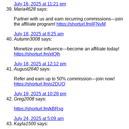
July 16, 2025 at 11:21 pm
Maria4628
says:
Partner with us and earn recurring commissions—join
the affiliate program!
https://shorturl.fm/jFNvM
July 18, 2025 at 8:25 am
Autumn3008
says:
Monetize your influence—become an affiliate today!
https://shorturl.fm/xtQIh
July 18, 2025 at 12:12 pm
August2640
says:
Refer and earn up to 50% commission—join now!
https://shorturl.fm/o2DUO
July 19, 2025 at 10:28 pm
Greg2008
says:
https://shorturl.fm/kBRsg
July 24, 2025 at 5:09 am
Kayla1500
says: