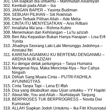
DIA siapkan dia untukmu – Mahmudah Aslamiyah
Kembali pada Allah – Isa
JANGAN BAPER – Yasinta Budiman
SEBUAH PILIHAN – Siti Rokhilah
Imam Terbaik Pilihan Allah – Ade Melia
CINTA ITU MENYESATKAN – Anis Riftiani
Innallaha Ma’ana – Rohma Kubro
Menemukan dan Kehilangan – Lu’lu azizah
Beri Aku Kepastian Bukan Hanya Harapan – Lisa Erfi
Yunita
Jihadnya Seorang Laki-Laki Menunggu Jodohnya –
Amriatul fitri
KARENA AGAMAKU KU BERTEMU DENGANMU –
ARDHA NUR AZIZAH
Ku dengar detak jantungnya – Tasya Humaira
Mengenal-Nya, Maka Mencintai-Nya – Nur Cahya
Ningsih
DIAlah Sang Muara Cinta – PUTRI FADHILA
AYUNINGTYAS
Cinta Tanpa Tapi – Lena El Iffah
Doa yang dikabulkan atau Ujian untukku – YY Hapitri
About Me, You and Allah – Nurhidayah Tanjung
BERPROSES TUK BERPROGRESS – Novita Dwi
Kurniasari
ALLAH Siapkan Jodoh Untukmu – Ika Fitri Khusniatul