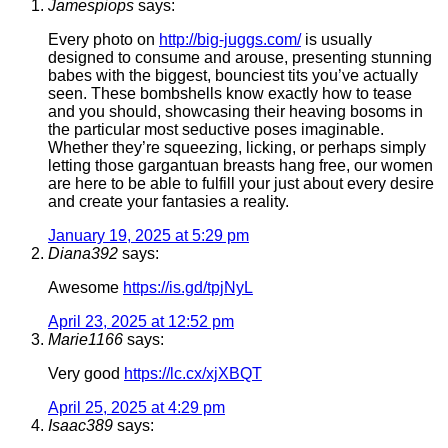
Jamespiops
says:
Every photo on
http://big-juggs.com/
is usually
designed to consume and arouse, presenting stunning
babes with the biggest, bounciest tits you’ve actually
seen. These bombshells know exactly how to tease
and you should, showcasing their heaving bosoms in
the particular most seductive poses imaginable.
Whether they’re squeezing, licking, or perhaps simply
letting those gargantuan breasts hang free, our women
are here to be able to fulfill your just about every desire
and create your fantasies a reality.
January 19, 2025 at 5:29 pm
Diana392
says:
Awesome
https://is.gd/tpjNyL
April 23, 2025 at 12:52 pm
Marie1166
says:
Very good
https://lc.cx/xjXBQT
April 25, 2025 at 4:29 pm
Isaac389
says: