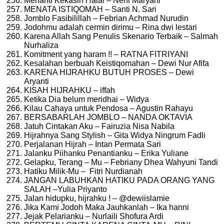
Menanti Kekasih Halal – Neni Maryani
MENATA ISTIQOMAH – Santi N. Sari
Jomblo Fasibilillah – Febrian Achmad Nurudin
Jodohmu adalah cermin dirimu – Rina dwi lestari
Karena Allah Sang Penulis Skenario Terbaik – Salmah
Nurhaliza
Komitment yang haram !! – RATNA FITRIYANI
Kesalahan berbuah Keistiqomahan – Dewi Nur Afifa
KARENA HIJRAHKU BUTUH PROSES – Dewi
Aryanti
KISAH HIJRAHKU – iffah
Ketika Dia belum meridhai – Widya
Kilau Cahaya untuk Pendosa – Agustin Rahayu
BERSABARLAH JOMBLO – NANDA OKTAVIA
Jatuh Cintakan Aku – Fairuzia Nisa Nabila
Hijrahnya Sang Stylish – Gita Widya Ningrum Fadli
Perjalanan Hijrah – Intan Permata Sari
Jalanku Piihanku Penantianku – Erika Yuliane
Gelapku, Terang – Mu – Febriany Dhea Wahyuni Tandi
Hatiku Milik-Mu – Fitri Nurdianah
JANGAN LABUHKAN HATIKU PADA ORANG YANG
SALAH –Yulia Priyanto
Jalan hidupku, hijrahku ! – @dewiislamie
Jika Kami Jodoh Maka Jauhkanlah – Ika hanni
Jejak Pelarianku – Nurlaili Shofura Ardi