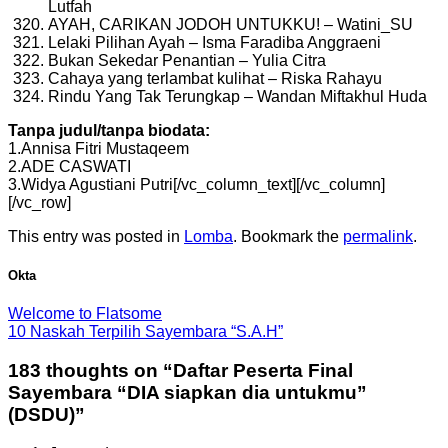
Lutfah
AYAH, CARIKAN JODOH UNTUKKU! – Watini_SU
Lelaki Pilihan Ayah – Isma Faradiba Anggraeni
Bukan Sekedar Penantian – Yulia Citra
Cahaya yang terlambat kulihat – Riska Rahayu
Rindu Yang Tak Terungkap – Wandan Miftakhul Huda
Tanpa judul/tanpa biodata:
1.Annisa Fitri Mustaqeem
2.ADE CASWATI
3.Widya Agustiani Putri[/vc_column_text][/vc_column]
[/vc_row]
This entry was posted in
Lomba
. Bookmark the
permalink
.
Okta
Welcome to Flatsome
10 Naskah Terpilih Sayembara “S.A.H”
183 thoughts on “
Daftar Peserta Final
Sayembara “DIA siapkan dia untukmu”
(DSDU)
”