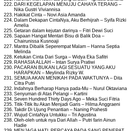
DARI KEGELAPAN MENUJU CAHAYA TERANG –
Nika Gustri Viviannisa
Hakikat Cinta – Novi Asia Amanda
Dalam Dekapan CintaNya, Aku Berhijrah – Syifa Rizki
Amelia
Getaran dalam kejutan darinya – Fitri Dewi Suci
Sapaan Hangat Mentari Bisu di Balik Doa –
Chairunissa Kusnoaji
Mantra Dibalik Seperempat Malam – Hanna Septia
Melinda
Ketukan Cinta Dari Surga – Widya Eka Safitri
RAHASIA ALLAH – Intan Surya Pratiwi
PACARAN BUKAN LAGI SESUATU YANG AKU
HARAPKAN – Meylinda Rizky W.
SEMUA AKAN MENIKAH PADA WAKTUNYA – Dita
Citra Putri
Indahnya Berharap Hanya pada-Mu – Nurul Oktaviana
Senyuman di Atas Pelangi – Kartini
Seven Hundred Thirty Days Ago – Meka Suci Fitria
Titik-Titik Itu Akan Menjadi Garis – Hilma Anggraeni
Takdir Di Ujung Penantian – Naning Prahesti
Wujud CintaNya Untukku – Tri Agustina
Oleh-oleh untuk nya Dari Allah – Putri farin Ainun
Hadie
MENJAGA HATI, PERCAYA PADA SANG PENEPAT