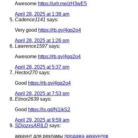
Awesome
https://urlr.me/zH3wE5
April 28, 2025 at 1:38 am
Cadence1141
says:
Very good
https://rb.gy/4gq2o4
April 28, 2025 at 1:26 pm
Lawrence1597
says:
Awesome
https://rb.gy/4gq2o4
April 28, 2025 at 5:37 pm
Hector270
says:
Good
https://rb.gy/4gq2o4
April 28, 2025 at 7:53 pm
Elinor2639
says:
Good
https://is.gd/N1ikS2
April 29, 2025 at 9:59 am
SDiozxsARILD
says:
аккаунт для рекламы
продажа аккаунтов