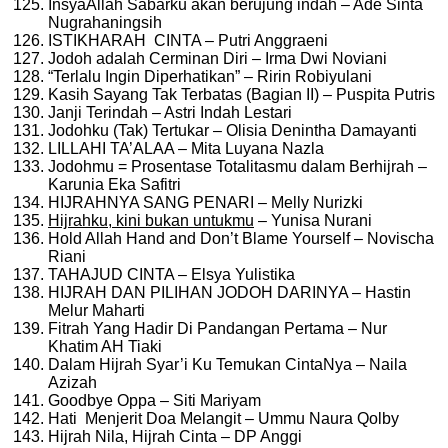
InsyaAllah Sabarku akan berujung indah – Ade Sinta
Nugrahaningsih
ISTIKHARAH CINTA – Putri Anggraeni
Jodoh adalah Cerminan Diri – Irma Dwi Noviani
“Terlalu Ingin Diperhatikan” – Ririn Robiyulani
Kasih Sayang Tak Terbatas (Bagian II) – Puspita Putris
Janji Terindah – Astri Indah Lestari
Jodohku (Tak) Tertukar – Olisia Denintha Damayanti
LILLAHI TA’ALAA – Mita Luyana Nazla
Jodohmu = Prosentase Totalitasmu dalam Berhijrah –
Karunia Eka Safitri
HIJRAHNYA SANG PENARI – Melly Nurizki
Hijrahku, kini bukan untukmu
– Yunisa Nurani
Hold Allah Hand and Don’t Blame Yourself – Novischa
Riani
TAHAJUD CINTA – Elsya Yulistika
HIJRAH DAN PILIHAN JODOH DARINYA – Hastin
Melur Maharti
Fitrah Yang Hadir Di Pandangan Pertama – Nur
Khatim AH Tiaki
Dalam Hijrah Syar’i Ku Temukan CintaNya – Naila
Azizah
Goodbye Oppa – Siti Mariyam
Hati Menjerit Doa Melangit – Ummu Naura Qolby
Hijrah Nila, Hijrah Cinta – DP Anggi