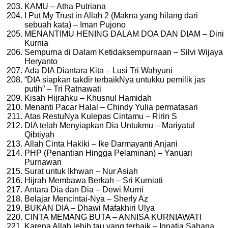
KAMU – Atha Putriana
I Put My Trust in Allah 2 (Makna yang hilang dari
sebuah kata) – Iman Pujono
MENANTIMU HENING DALAM DOA DAN DIAM – Dini
Kurnia
Sempurna di Dalam Ketidaksempurnaan – Silvi Wijaya
Heryanto
Ada DIA Diantara Kita – Lusi Tri Wahyuni
“DIA siapkan takdir terbaikNya untukku pemilik jas
putih” – Tri Ratnawati
Kisah Hijrahku – Khusnul Hamidah
Menanti Pacar Halal – Chindy Yulia permatasari
Atas RestuNya Kulepas Cintamu – Ririn S
DIA telah Menyiapkan Dia Untukmu – Mariyatul
Qibtiyah
Allah Cinta Hakiki – Ike Darmayanti Anjani
PHP (Penantian Hingga Pelaminan) – Yanuari
Purnawan
Surat untuk Ikhwan – Nur Asiah
Hijrah Membawa Berkah – Sri Kurniati
Antara Dia dan Dia – Dewi Murni
Belajar Mencintai-Nya – Sherly Az
BUKAN DIA – Dhawi Mafakhiri Ulya
CINTA MEMANG BUTA – ANNISA KURNIAWATI
Karena Allah lebih tau yang terbaik – Ignatia Sahana