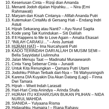
Keseriusan Cinta – Rizqi dian Amanda
Menanti Jodoh dijalan Hijrahku… – Nira (Erni
Rahmawati)
Maryam dan Kisah Cintanya – Afifah Ananda Putri
Kutemukan CintaMu di Gersang Hati – Endang Indri
Astuti
Hijrah Sekarang atau Nanti? – Ayu Nurul Sagita
Kode yang Tak Kurindukan – Siti Dalilah
If It Happens to Me to Love Again – Amalia Ekasari
“INILAH CARAKU…” – Anis Jumiati
HIJRAH HATI
– Ima Nurcahyanti Putri
KADO TERINDAH DARI ALLAH DI MUSIM SEMI –
Bella Sayyidatul Liulinnuha
Jalan Menuju Taat — Madinatul Munawwaroh
Cinta Yang Sebenar Cinta – Junaidi
Untuk Kita Renungkan – Qamara Putri Utami
Jodohku Pilihan Terbaik dari-Nya – Titi Wahyuningsih
Karena DIA Kuyakin Dia Akan Datang (Lagi) – Finna
Dwi Tamara
Hijrah – Wiwit Indah Larasati
Hari-Hari Cinta Anindya – Arinda Shafa
HIJRAH ITU KEHARUSAN BUKAN PILIHAN – NIDA
NURUL MAHIDA
SIANIDA – Yulyaana Risma
Hidayahku, Humaira ! – Riana Rahayu