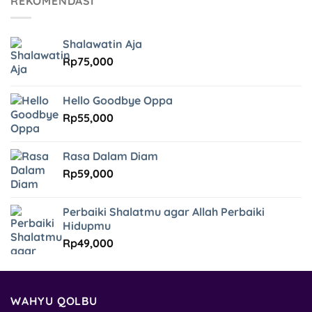
REKOMENDASI
Shalawatin Aja
Rp
75,000
Hello Goodbye Oppa
Rp
55,000
Rasa Dalam Diam
Rp
59,000
Perbaiki Shalatmu agar Allah Perbaiki
Hidupmu
Rp
49,000
WAHYU QOLBU