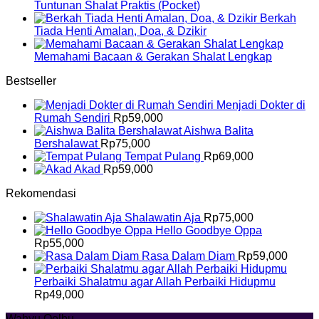
Tuntunan Shalat Praktis (Pocket)
Berkah
Tiada Henti Amalan, Doa, & Dzikir
Memahami Bacaan & Gerakan Shalat Lengkap
Bestseller
Menjadi Dokter di
Rumah Sendiri
Rp
59,000
Aishwa Balita
Bershalawat
Rp
75,000
Tempat Pulang
Rp
69,000
Akad
Rp
59,000
Rekomendasi
Shalawatin Aja
Rp
75,000
Hello Goodbye Oppa
Rp
55,000
Rasa Dalam Diam
Rp
59,000
Perbaiki Shalatmu agar Allah Perbaiki Hidupmu
Rp
49,000
Wahyu Qolbu