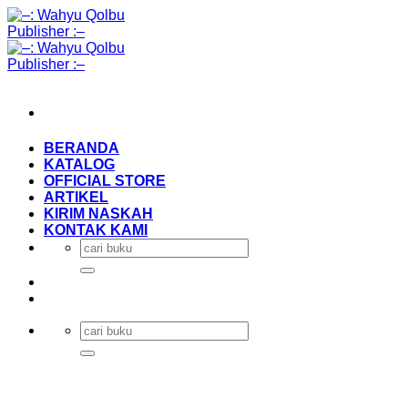
Skip
to
content
BERANDA
KATALOG
OFFICIAL STORE
ARTIKEL
KIRIM NASKAH
KONTAK KAMI
Search
for:
Search
for: