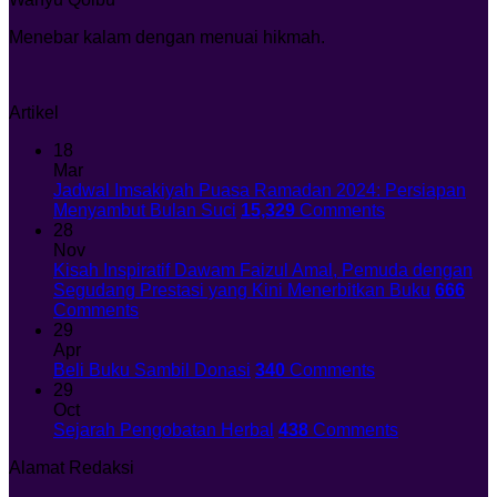
Menebar kalam dengan menuai hikmah.
Artikel
18
Mar
Jadwal Imsakiyah Puasa Ramadan 2024: Persiapan
Menyambut Bulan Suci
15,329
Comments
28
Nov
Kisah Inspiratif Dawam Faizul Amal, Pemuda dengan
Segudang Prestasi yang Kini Menerbitkan Buku
666
Comments
29
Apr
Beli Buku Sambil Donasi
340
Comments
29
Oct
Sejarah Pengobatan Herbal
438
Comments
Alamat Redaksi