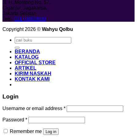
Jl. H. Montong No. 57,
Ciganjur, Jagakarsa,
Jakarta Selatan
Telp.
021-78883030
Copyright 2026 ©
Wahyu Qolbu
Search
for:
BERANDA
KATALOG
OFFICIAL STORE
ARTIKEL
KIRIM NASKAH
KONTAK KAMI
Login
Required
Username or email address
*
Required
Password
*
Remember me
Log in