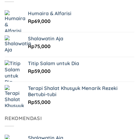
Humaira & Alfarisi
Rp
69,000
Shalawatin Aja
Rp
75,000
Titip Salam untuk Dia
Rp
59,000
Terapi Shalat Khusyuk Menarik Rezeki
Bertubi-tubi
Rp
55,000
REKOMENDASI
Shalawatin Aja