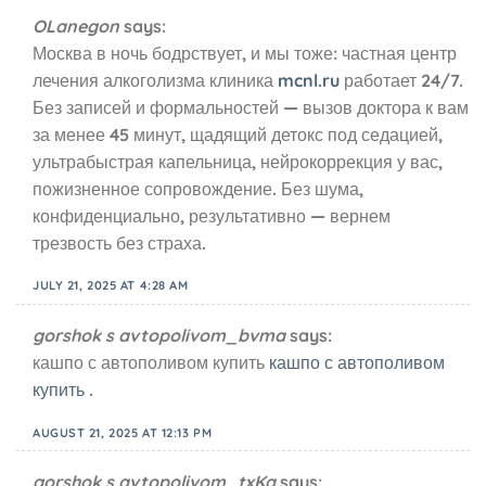
OLanegon
says:
Москва в ночь бодрствует, и мы тоже: частная центр
лечения алкоголизма клиника
mcnl.ru
работает 24/7.
Без записей и формальностей — вызов доктора к вам
за менее 45 минут, щадящий детокс под седацией,
ультрабыстрая капельница, нейрокоррекция у вас,
пожизненное сопровождение. Без шума,
конфиденциально, результативно — вернем
трезвость без страха.
JULY 21, 2025 AT 4:28 AM
gorshok s avtopolivom_bvma
says:
кашпо с автополивом купить
кашпо с автополивом
купить
.
AUGUST 21, 2025 AT 12:13 PM
gorshok s avtopolivom_txKa
says: