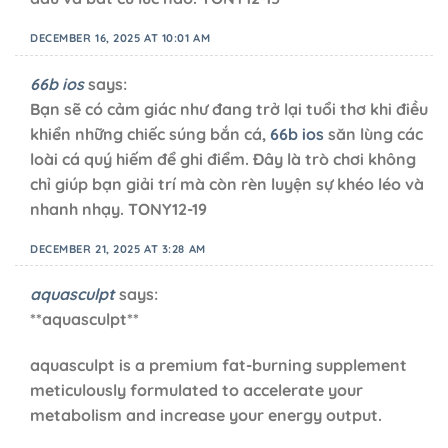
DECEMBER 16, 2025 AT 10:01 AM
66b ios
says:
Bạn sẽ có cảm giác như đang trở lại tuổi thơ khi điều
khiển những chiếc súng bắn cá,
66b ios
săn lùng các
loài cá quý hiếm để ghi điểm. Đây là trò chơi không
chỉ giúp bạn giải trí mà còn rèn luyện sự khéo léo và
nhanh nhạy. TONY12-19
DECEMBER 21, 2025 AT 3:28 AM
aquasculpt
says:
**aquasculpt**
aquasculpt is a premium fat-burning supplement
meticulously formulated to accelerate your
metabolism and increase your energy output.