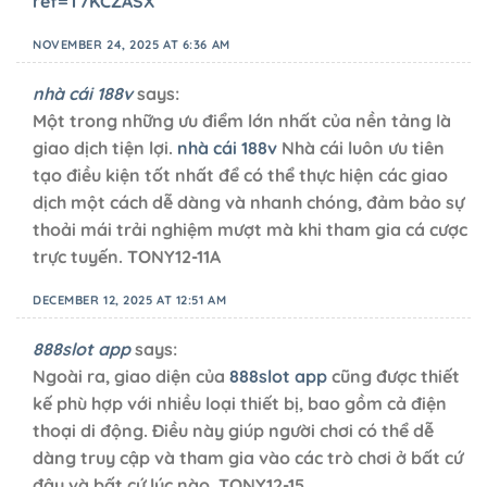
ref=T7KCZASX
NOVEMBER 24, 2025 AT 6:36 AM
nhà cái 188v
says:
Một trong những ưu điểm lớn nhất của nền tảng là
giao dịch tiện lợi.
nhà cái 188v
Nhà cái luôn ưu tiên
tạo điều kiện tốt nhất để có thể thực hiện các giao
dịch một cách dễ dàng và nhanh chóng, đảm bảo sự
thoải mái trải nghiệm mượt mà khi tham gia cá cược
trực tuyến. TONY12-11A
DECEMBER 12, 2025 AT 12:51 AM
888slot app
says:
Ngoài ra, giao diện của
888slot app
cũng được thiết
kế phù hợp với nhiều loại thiết bị, bao gồm cả điện
thoại di động. Điều này giúp người chơi có thể dễ
dàng truy cập và tham gia vào các trò chơi ở bất cứ
đâu và bất cứ lúc nào. TONY12-15