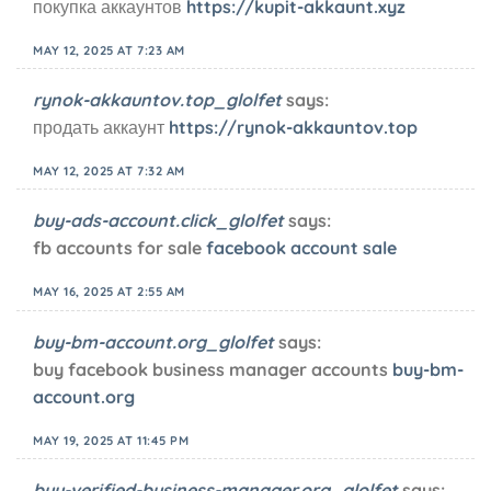
покупка аккаунтов
https://kupit-akkaunt.xyz
MAY 12, 2025 AT 7:23 AM
rynok-akkauntov.top_glolfet
says:
продать аккаунт
https://rynok-akkauntov.top
MAY 12, 2025 AT 7:32 AM
buy-ads-account.click_glolfet
says:
fb accounts for sale
facebook account sale
MAY 16, 2025 AT 2:55 AM
buy-bm-account.org_glolfet
says:
buy facebook business manager accounts
buy-bm-
account.org
MAY 19, 2025 AT 11:45 PM
buy-verified-business-manager.org_glolfet
says: