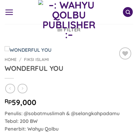
Skip
to
content
FILTER
HOME
/
FIKSI ISLAMI
Add to
WONDERFUL YOU
Wishlist
Rp
59,000
Penulis: @sobatmuslimah & @selangkahpadamu
Tebal: 200 BW
Penerbit: Wahyu Qolbu