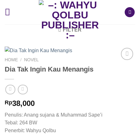
Skip
to
content
FILTER
HOME
/
NOVEL
Add to
Dia Tak Ingin Kau Menangis
Wishlist
38,000
Rp
Penulis: Anang sujana & Muhammad Sape’i
Tebal: 264 BW
Penerbit: Wahyu Qolbu