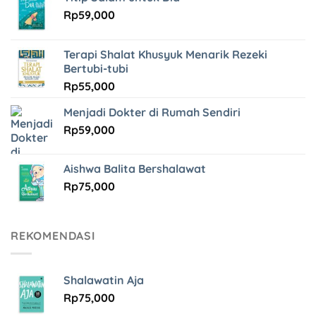
Rp
59,000
Terapi Shalat Khusyuk Menarik Rezeki
Bertubi-tubi
Rp
55,000
Menjadi Dokter di Rumah Sendiri
Rp
59,000
Aishwa Balita Bershalawat
Rp
75,000
REKOMENDASI
Shalawatin Aja
Rp
75,000