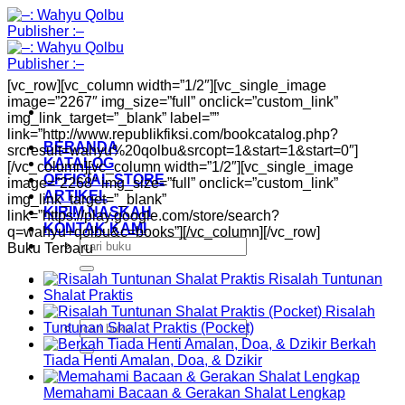
Skip
to
content
[vc_row][vc_column width=”1/2″][vc_single_image
image=”2267″ img_size=”full” onclick=”custom_link”
img_link_target=”_blank” label=””
link=”http://www.republikfiksi.com/bookcatalog.php?
BERANDA
srcresult=wahyu%20qolbu&srcopt=1&start=1&start=0″]
KATALOG
[/vc_column][vc_column width=”1/2″][vc_single_image
OFFICIAL STORE
image=”2268″ img_size=”full” onclick=”custom_link”
ARTIKEL
img_link_target=”_blank”
KIRIM NASKAH
link=”https://play.google.com/store/search?
KONTAK KAMI
q=wahyu+qolbu&c=books”][/vc_column][/vc_row]
Search
Buku Terbaru
for:
Risalah Tuntunan
Shalat Praktis
Risalah
Search
Tuntunan Shalat Praktis (Pocket)
for:
Berkah
Tiada Henti Amalan, Doa, & Dzikir
Memahami Bacaan & Gerakan Shalat Lengkap