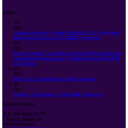
Artikel
18
Mar
Jadwal Imsakiyah Puasa Ramadan 2024: Persiapan
Menyambut Bulan Suci
15,382
Comments
28
Nov
Kisah Inspiratif Dawam Faizul Amal, Pemuda dengan
Segudang Prestasi yang Kini Menerbitkan Buku
673
Comments
29
Apr
Beli Buku Sambil Donasi
340
Comments
29
Oct
Sejarah Pengobatan Herbal
438
Comments
Alamat Redaksi
Jl. H. Montong No. 57,
Ciganjur, Jagakarsa,
Jakarta Selatan