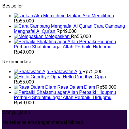
Bestseller
Izinkan Aku Memilihmu
Rp
55,000
Cara Gampang
Menghafal Al Qur'an
Rp
49,000
Melepaskan
Rp
55,000
Perbaiki Shalatmu agar Allah Perbaiki Hidupmu
Rp
49,000
Rekomendasi
Shalawatin Aja
Rp
75,000
Hello Goodbye Oppa
Rp
55,000
Rasa Dalam Diam
Rp
59,000
Perbaiki Shalatmu agar Allah Perbaiki Hidupmu
Rp
49,000
Wahyu Qolbu
Menebar kalam dengan menuai hikmah.